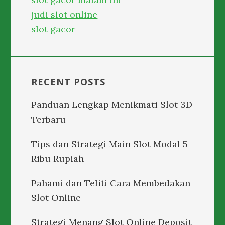
judi slot online
slot gacor
RECENT POSTS
Panduan Lengkap Menikmati Slot 3D
Terbaru
Tips dan Strategi Main Slot Modal 5
Ribu Rupiah
Pahami dan Teliti Cara Membedakan
Slot Online
Strategi Menang Slot Online Deposit