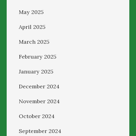
May 2025
April 2025
March 2025
February 2025
January 2025
December 2024
November 2024
October 2024
September 2024