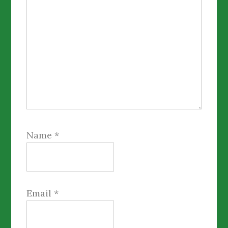
Name
*
Email
*