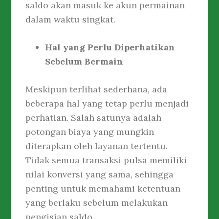
saldo akan masuk ke akun permainan
dalam waktu singkat.
Hal yang Perlu Diperhatikan
Sebelum Bermain
Meskipun terlihat sederhana, ada
beberapa hal yang tetap perlu menjadi
perhatian. Salah satunya adalah
potongan biaya yang mungkin
diterapkan oleh layanan tertentu.
Tidak semua transaksi pulsa memiliki
nilai konversi yang sama, sehingga
penting untuk memahami ketentuan
yang berlaku sebelum melakukan
pengisian saldo.