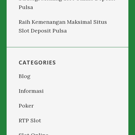
Pulsa
Raih Kemenangan Maksimal Situs
Slot Deposit Pulsa
CATEGORIES
Blog
Informasi
Poker
RTP Slot