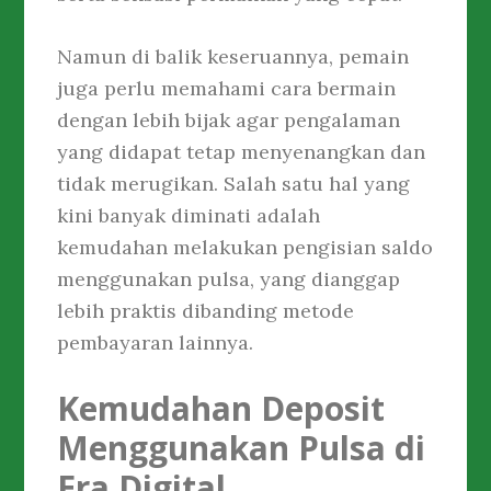
Namun di balik keseruannya, pemain
juga perlu memahami cara bermain
dengan lebih bijak agar pengalaman
yang didapat tetap menyenangkan dan
tidak merugikan. Salah satu hal yang
kini banyak diminati adalah
kemudahan melakukan pengisian saldo
menggunakan pulsa, yang dianggap
lebih praktis dibanding metode
pembayaran lainnya.
Kemudahan Deposit
Menggunakan Pulsa di
Era Digital