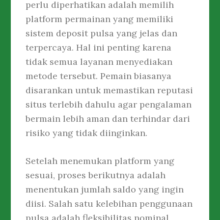
perlu diperhatikan adalah memilih
platform permainan yang memiliki
sistem deposit pulsa yang jelas dan
terpercaya. Hal ini penting karena
tidak semua layanan menyediakan
metode tersebut. Pemain biasanya
disarankan untuk memastikan reputasi
situs terlebih dahulu agar pengalaman
bermain lebih aman dan terhindar dari
risiko yang tidak diinginkan.
Setelah menemukan platform yang
sesuai, proses berikutnya adalah
menentukan jumlah saldo yang ingin
diisi. Salah satu kelebihan penggunaan
pulsa adalah fleksibilitas nominal,