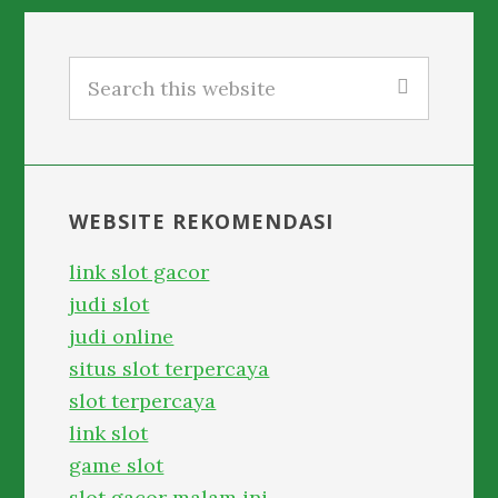
Primary
Sidebar
Search
this
website
WEBSITE REKOMENDASI
link slot gacor
judi slot
judi online
situs slot terpercaya
slot terpercaya
link slot
game slot
slot gacor malam ini