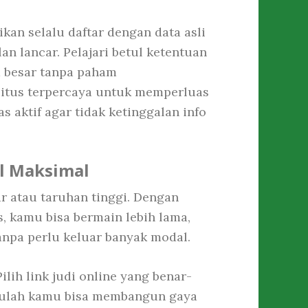
ikan selalu daftar dengan data asli
an lancar. Pelajari betul ketentuan
a besar tanpa paham
situs terpercaya untuk memperluas
 aktif agar tidak ketinggalan info
il Maksimal
ar atau taruhan tinggi. Dengan
s, kamu bisa bermain lebih lama,
anpa perlu keluar banyak modal.
lih link judi online yang benar-
itulah kamu bisa membangun gaya