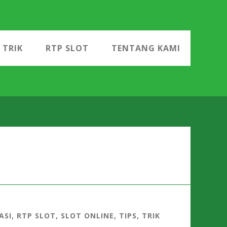
TRIK
RTP SLOT
TENTANG KAMI
ASI
,
RTP SLOT
,
SLOT ONLINE
,
TIPS
,
TRIK