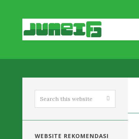
Skip
Skip
to
to
main
primary
content
sidebar
Primary
Sidebar
Search
this
website
WEBSITE REKOMENDASI