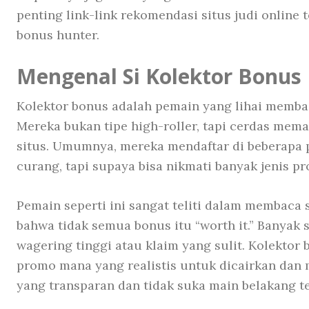
penting link-link rekomendasi situs judi online
bonus hunter.
Mengenal Si Kolektor Bonus
Kolektor bonus adalah pemain yang lihai membac
Mereka bukan tipe high-roller, tapi cerdas mema
situs. Umumnya, mereka mendaftar di beberapa 
curang, tapi supaya bisa nikmati banyak jenis pr
Pemain seperti ini sangat teliti dalam membaca 
bahwa tidak semua bonus itu “worth it.” Banyak 
wagering tinggi atau klaim yang sulit. Kolekto
promo mana yang realistis untuk dicairkan dan
yang transparan dan tidak suka main belakang ten