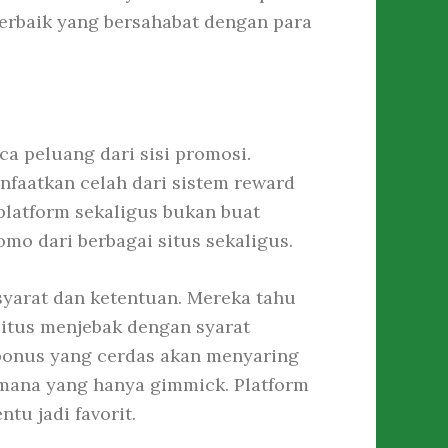
 terbaik yang bersahabat dengan para
a peluang dari sisi promosi.
nfaatkan celah dari sistem reward
platform sekaligus bukan buat
omo dari berbagai situs sekaligus.
syarat dan ketentuan. Mereka tahu
situs menjebak dengan syarat
r bonus yang cerdas akan menyaring
 mana yang hanya gimmick. Platform
tu jadi favorit.