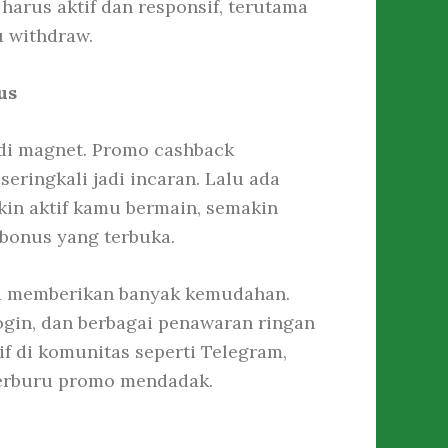
harus aktif dan responsif, terutama
u withdraw.
nus
adi magnet. Promo cashback
eringkali jadi incaran. Lalu ada
kin aktif kamu bermain, semakin
t bonus yang terbuka.
ya memberikan banyak kemudahan.
ogin, dan berbagai penawaran ringan
if di komunitas seperti Telegram,
 berburu promo mendadak.