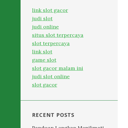
link slot gacor
judi slot
judi online
situs slot terpercaya
slot terpercaya
link slot
game slot
slot gacor malam ini
judi slot online
slot gacor
RECENT POSTS
Panduan Lengkap Menikmati