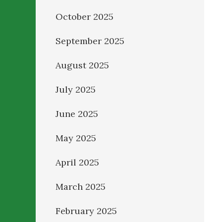
October 2025
September 2025
August 2025
July 2025
June 2025
May 2025
April 2025
March 2025
February 2025