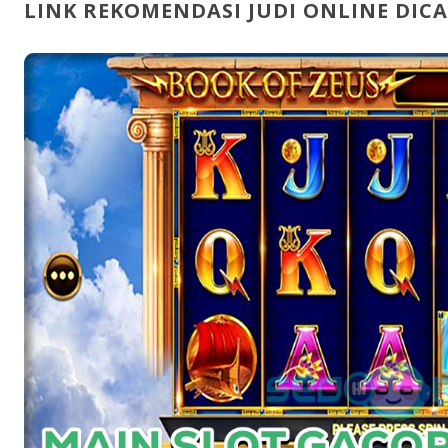
LINK REKOMENDASI JUDI ONLINE DIC