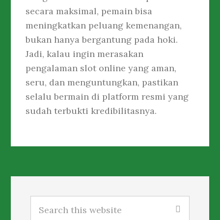
secara maksimal, pemain bisa
meningkatkan peluang kemenangan,
bukan hanya bergantung pada hoki.
Jadi, kalau ingin merasakan
pengalaman slot online yang aman,
seru, dan menguntungkan, pastikan
selalu bermain di platform resmi yang
sudah terbukti kredibilitasnya.
Primary
Sidebar
Search
this