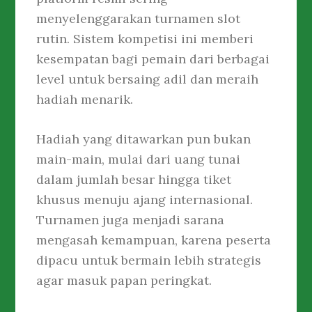
menyelenggarakan turnamen slot
rutin. Sistem kompetisi ini memberi
kesempatan bagi pemain dari berbagai
level untuk bersaing adil dan meraih
hadiah menarik.
Hadiah yang ditawarkan pun bukan
main-main, mulai dari uang tunai
dalam jumlah besar hingga tiket
khusus menuju ajang internasional.
Turnamen juga menjadi sarana
mengasah kemampuan, karena peserta
dipacu untuk bermain lebih strategis
agar masuk papan peringkat.