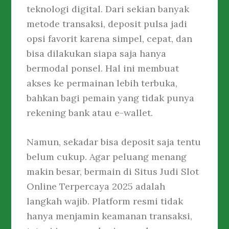
teknologi digital. Dari sekian banyak
metode transaksi, deposit pulsa jadi
opsi favorit karena simpel, cepat, dan
bisa dilakukan siapa saja hanya
bermodal ponsel. Hal ini membuat
akses ke permainan lebih terbuka,
bahkan bagi pemain yang tidak punya
rekening bank atau e-wallet.
Namun, sekadar bisa deposit saja tentu
belum cukup. Agar peluang menang
makin besar, bermain di Situs Judi Slot
Online Terpercaya 2025 adalah
langkah wajib. Platform resmi tidak
hanya menjamin keamanan transaksi,