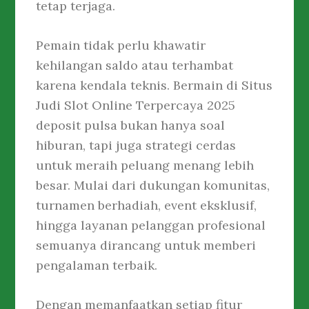
tetap terjaga.
Pemain tidak perlu khawatir
kehilangan saldo atau terhambat
karena kendala teknis.
Bermain di Situs
Judi Slot Online Terpercaya 2025
deposit pulsa bukan hanya soal
hiburan, tapi juga strategi cerdas
untuk meraih peluang menang lebih
besar. Mulai dari dukungan komunitas,
turnamen berhadiah, event eksklusif,
hingga layanan pelanggan profesional
semuanya dirancang untuk memberi
pengalaman terbaik.
Dengan memanfaatkan setiap fitur