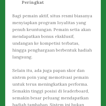
Peringkat
Bagi pemain aktif, situs resmi biasanya
menyiapkan program loyalitas yang
penuh keuntungan. Pemain setia akan
mendapatkan bonus eksklusif,
undangan ke kompetisi terbatas,
hingga penghargaan berbentuk hadiah
langsung.
Selain itu, ada juga papan skor dan
sistem poin yang memotivasi pemain
untuk terus meningkatkan performa.
Semakin tinggi posisi di leaderboard,
semakin besar peluang mendapatkan
hadiah tambahan. Sistem ini bukan