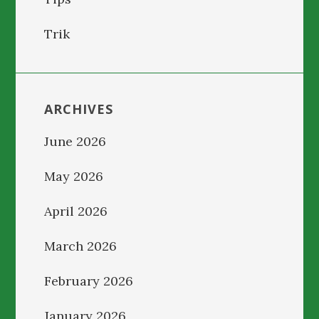
Trik
ARCHIVES
June 2026
May 2026
April 2026
March 2026
February 2026
January 2026