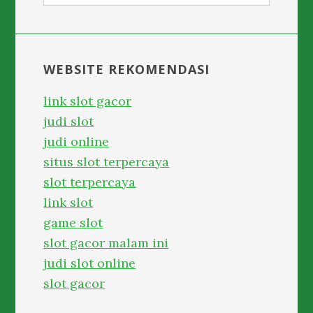
website
WEBSITE REKOMENDASI
link slot gacor
judi slot
judi online
situs slot terpercaya
slot terpercaya
link slot
game slot
slot gacor malam ini
judi slot online
slot gacor