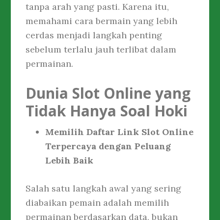
tanpa arah yang pasti. Karena itu,
memahami cara bermain yang lebih
cerdas menjadi langkah penting
sebelum terlalu jauh terlibat dalam
permainan.
Dunia Slot Online yang
Tidak Hanya Soal Hoki
Memilih Daftar Link Slot Online
Terpercaya dengan Peluang
Lebih Baik
Salah satu langkah awal yang sering
diabaikan pemain adalah memilih
permainan berdasarkan data, bukan