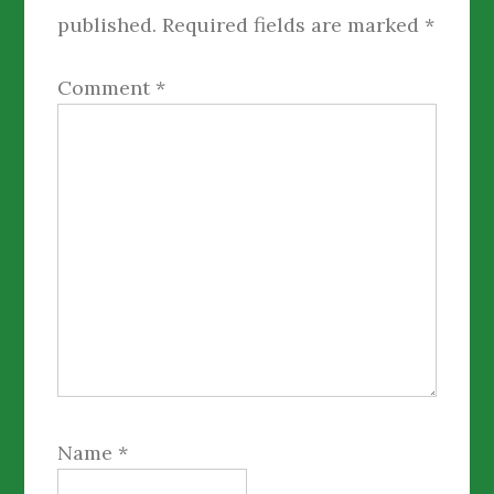
published.
Required fields are marked
*
Comment
*
Name
*