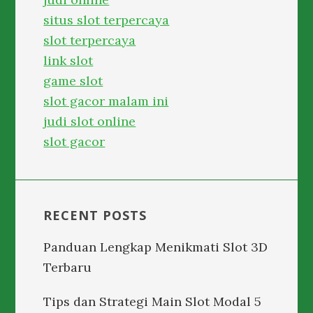
situs slot terpercaya
slot terpercaya
link slot
game slot
slot gacor malam ini
judi slot online
slot gacor
RECENT POSTS
Panduan Lengkap Menikmati Slot 3D
Terbaru
Tips dan Strategi Main Slot Modal 5