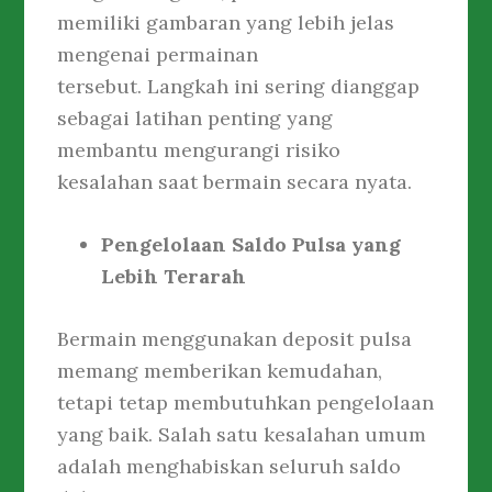
memiliki gambaran yang lebih jelas
mengenai permainan
tersebut.
Langkah ini sering dianggap
sebagai latihan penting yang
membantu mengurangi risiko
kesalahan saat bermain secara nyata.
Pengelolaan Saldo Pulsa yang
Lebih Terarah
Bermain menggunakan deposit pulsa
memang memberikan kemudahan,
tetapi tetap membutuhkan pengelolaan
yang baik. Salah satu kesalahan umum
adalah menghabiskan seluruh saldo