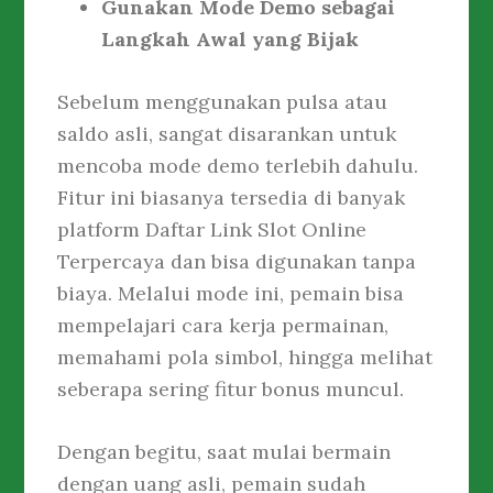
Gunakan Mode Demo sebagai
Langkah Awal yang Bijak
Sebelum menggunakan pulsa atau
saldo asli, sangat disarankan untuk
mencoba mode demo terlebih dahulu.
Fitur ini biasanya tersedia di banyak
platform Daftar Link Slot Online
Terpercaya dan bisa digunakan tanpa
biaya.
Melalui mode ini, pemain bisa
mempelajari cara kerja permainan,
memahami pola simbol, hingga melihat
seberapa sering fitur bonus muncul.
Dengan begitu, saat mulai bermain
dengan uang asli, pemain sudah