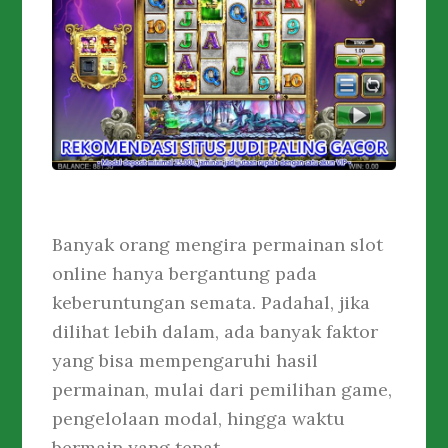
Banyak orang mengira permainan slot
online hanya bergantung pada
keberuntungan semata. Padahal, jika
dilihat lebih dalam, ada banyak faktor
yang bisa mempengaruhi hasil
permainan, mulai dari pemilihan game,
pengelolaan modal, hingga waktu
bermain yang tepat.