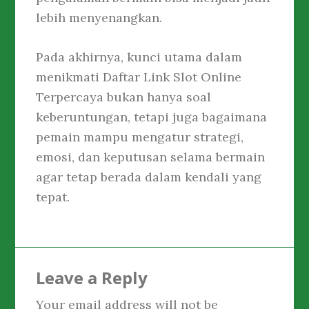
lebih menyenangkan.
Pada akhirnya, kunci utama dalam
menikmati Daftar Link Slot Online
Terpercaya bukan hanya soal
keberuntungan, tetapi juga bagaimana
pemain mampu mengatur strategi,
emosi, dan keputusan selama bermain
agar tetap berada dalam kendali yang
tepat.
Reader
Leave a Reply
Interactions
Your email address will not be