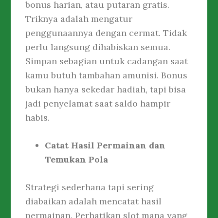
bonus harian, atau putaran gratis.
Triknya adalah mengatur
penggunaannya dengan cermat. Tidak
perlu langsung dihabiskan semua.
Simpan sebagian untuk cadangan saat
kamu butuh tambahan amunisi. Bonus
bukan hanya sekedar hadiah, tapi bisa
jadi penyelamat saat saldo hampir
habis.
Catat Hasil Permainan dan
Temukan Pola
Strategi sederhana tapi sering
diabaikan adalah mencatat hasil
permainan. Perhatikan slot mana yang