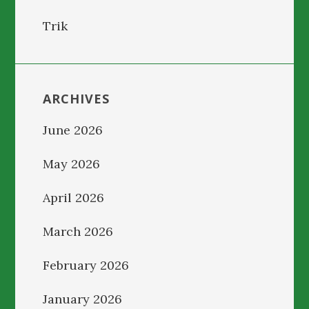
Trik
ARCHIVES
June 2026
May 2026
April 2026
March 2026
February 2026
January 2026