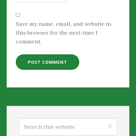
Save my name, email, and website in
this browser for the next time I
comment.
Primary
Sidebar
Search
this