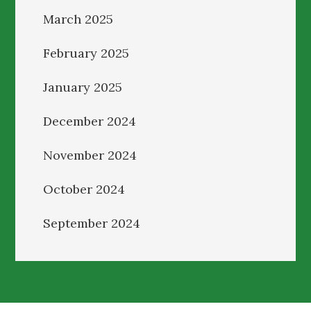
March 2025
February 2025
January 2025
December 2024
November 2024
October 2024
September 2024