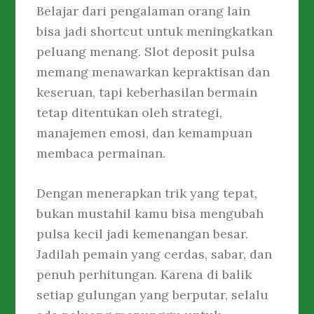
Belajar dari pengalaman orang lain
bisa jadi shortcut untuk meningkatkan
peluang menang. Slot deposit pulsa
memang menawarkan kepraktisan dan
keseruan, tapi keberhasilan bermain
tetap ditentukan oleh strategi,
manajemen emosi, dan kemampuan
membaca permainan.
Dengan menerapkan trik yang tepat,
bukan mustahil kamu bisa mengubah
pulsa kecil jadi kemenangan besar.
Jadilah pemain yang cerdas, sabar, dan
penuh perhitungan. Karena di balik
setiap gulungan yang berputar, selalu