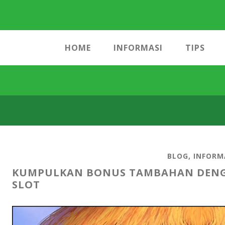
HOME
INFORMASI
TIPS
BLOG
,
INFORM
KUMPULKAN BONUS TAMBAHAN DENGA
SLOT