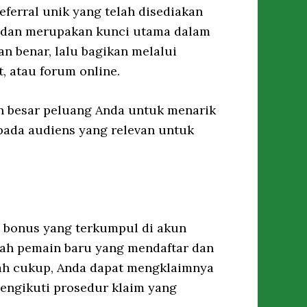
ferral unik yang telah disediakan
in dan merupakan kunci utama dalam
an benar, lalu bagikan melalui
t, atau forum online.
n besar peluang Anda untuk menarik
pada audiens yang relevan untuk
h bonus yang terkumpul di akun
lah pemain baru yang mendaftar dan
dah cukup, Anda dapat mengklaimnya
ngikuti prosedur klaim yang