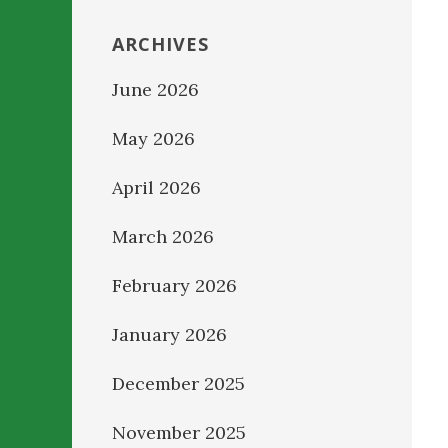
ARCHIVES
June 2026
May 2026
April 2026
March 2026
February 2026
January 2026
December 2025
November 2025