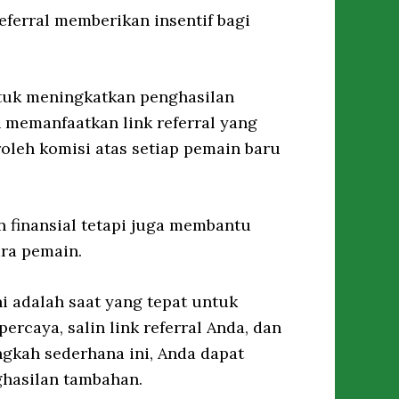
eferral memberikan insentif bagi
untuk meningkatkan penghasilan
 memanfaatkan link referral yang
oleh komisi atas setiap pemain baru
 finansial tetapi juga membantu
ra pemain.
i adalah saat yang tepat untuk
ercaya, salin link referral Anda, dan
gkah sederhana ini, Anda dapat
hasilan tambahan.