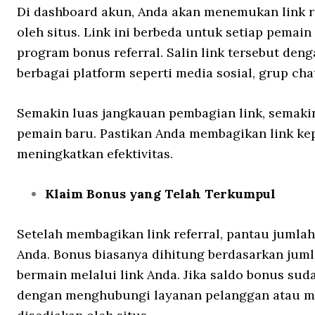
Di dashboard akun, Anda akan menemukan link re
oleh situs. Link ini berbeda untuk setiap pema
program bonus referral. Salin link tersebut deng
berbagai platform seperti media sosial, grup cha
Semakin luas jangkauan pembagian link, semaki
pemain baru. Pastikan Anda membagikan link ke
meningkatkan efektivitas.
Klaim Bonus yang Telah Terkumpul
Setelah membagikan link referral, pantau jumla
Anda. Bonus biasanya dihitung berdasarkan jum
bermain melalui link Anda. Jika saldo bonus su
dengan menghubungi layanan pelanggan atau me