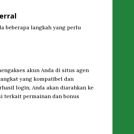
erral
da beberapa langkah yang perlu
engakses akun Anda di situs agen
rangkat yang kompatibel dan
erhasil login, Anda akan diarahkan ke
i terkait permainan dan bonus