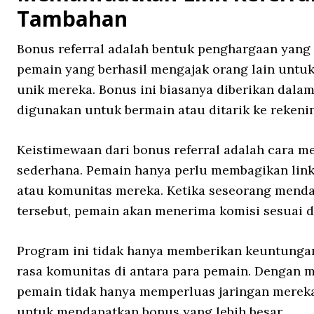
Tambahan
Bonus referral adalah bentuk penghargaan yang 
pemain yang berhasil mengajak orang lain untuk 
unik mereka. Bonus ini biasanya diberikan dala
digunakan untuk bermain atau ditarik ke rekenin
Keistimewaan dari bonus referral adalah cara 
sederhana. Pemain hanya perlu membagikan link 
atau komunitas mereka. Ketika seseorang mendaf
tersebut, pemain akan menerima komisi sesuai 
Program ini tidak hanya memberikan keuntungan 
rasa komunitas di antara para pemain. Dengan 
pemain tidak hanya memperluas jaringan mereka
untuk mendapatkan bonus yang lebih besar.